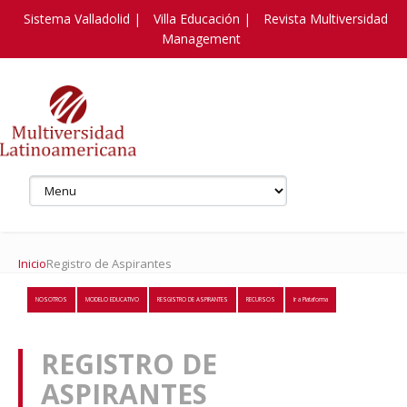
Sistema Valladolid |
Villa Educación |
Revista Multiversidad
Management
Inicio
Registro de Aspirantes
NOSOTROS
MODELO EDUCATIVO
RESGISTRO DE ASPIRANTES
RECURSOS
Ir a Plataforma
REGISTRO DE
ASPIRANTES